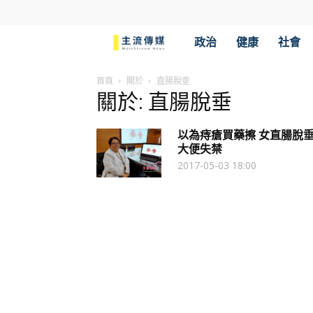
主
政治
健康
社會
流
首頁
關於
直腸脫垂
關於: 直腸脫垂
傳
以為痔瘡買藥擦 女直腸脫
媒
大便失禁
2017-05-03 18:00