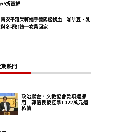
56折嘗鮮
台南安平雅樂軒攜手德陽艦捐血 咖啡豆、乳
液與多項好禮一次帶回家
近期熱門