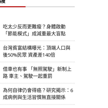
熱搜
吃太少反而更難瘦？身體啟動
「節能模式」成減重最大盲點
台灣貧富結構曝光：頂端人口與
後50%民眾 資產差140倍
借車也有事 「無照駕駛」新制上
路 車主、駕駛一起重罰
為何自律仍會得癌？研究揭示：6
成病例與生活習慣無直接關係