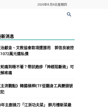
2026年8 月6日星期四
最新消息
政治獻金、文教協會款項遭挪用 郭信良被控
1072萬元還私債
皮蛇痛到睡不著？帶狀皰疹「神經阻斷術」可
緩解疼痛
《主流觀點》韓國槓桿ETF從翻身工具變頭號
戰犯
30年主廚操刀「江浙功夫菜」 醉月樓新菜最