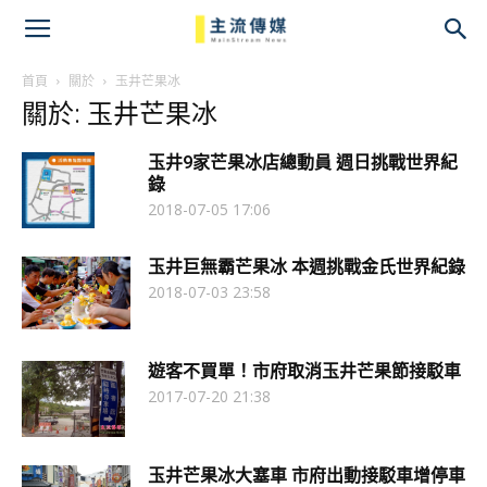
主
流
首頁
關於
玉井芒果冰
關於: 玉井芒果冰
傳
玉井9家芒果冰店總動員 週日挑戰世界紀
媒
錄
2018-07-05 17:06
玉井巨無霸芒果冰 本週挑戰金氏世界紀錄
2018-07-03 23:58
遊客不買單！市府取消玉井芒果節接駁車
2017-07-20 21:38
玉井芒果冰大塞車 市府出動接駁車增停車