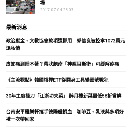
場
2017-07-04 23:03
最新消息
政治獻金、文教協會款項遭挪用 郭信良被控拿1072萬元
還私債
皮蛇痛到睡不著？帶狀皰疹「神經阻斷術」可緩解疼痛
《主流觀點》韓國槓桿ETF從翻身工具變頭號戰犯
30年主廚操刀「江浙功夫菜」 醉月樓新菜最低56折嘗鮮
台南安平雅樂軒攜手德陽艦捐血 咖啡豆、乳液與多項好
禮一次帶回家