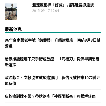
測速照相桿「好威」 擋路還要抓違規
2015-09-17 19:04
最新消息
86年台南菜老字號「錦霞樓」升級旗艦店 南紡8月8日試
營運
治療攝護腺癌不只手術或放療 「海福刀」提供早期患者
新選擇
政治獻金、文教協會款項遭挪用 郭信良被控拿1072萬元
還私債
皮蛇痛到睡不著？帶狀皰疹「神經阻斷術」可緩解疼痛