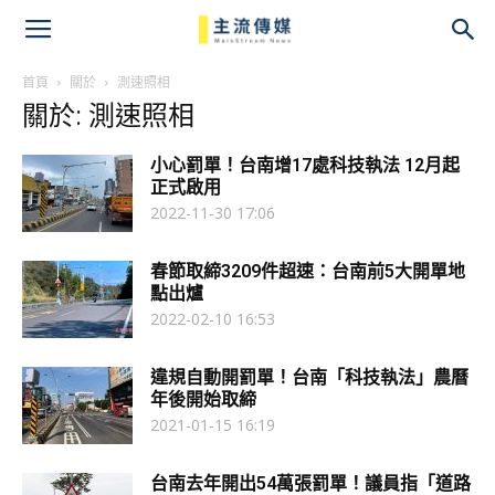
主
流
首頁
關於
測速照相
關於: 測速照相
傳
小心罰單！台南增17處科技執法 12月起
媒
正式啟用
2022-11-30 17:06
春節取締3209件超速：台南前5大開單地
點出爐
2022-02-10 16:53
違規自動開罰單！台南「科技執法」農曆
年後開始取締
2021-01-15 16:19
台南去年開出54萬張罰單！議員指「道路