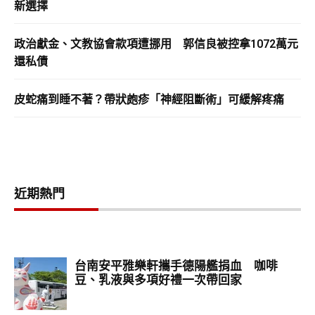
新選擇
政治獻金、文教協會款項遭挪用 郭信良被控拿1072萬元
還私債
皮蛇痛到睡不著？帶狀皰疹「神經阻斷術」可緩解疼痛
近期熱門