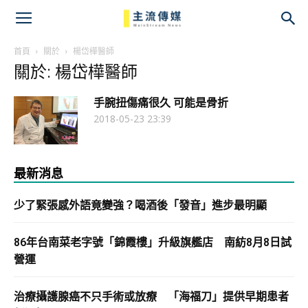
主
流
首頁
關於
楊岱樺醫師
關於: 楊岱樺醫師
傳
手腕扭傷痛很久 可能是骨折
媒
2018-05-23 23:39
最新消息
少了緊張感外語竟變強？喝酒後「發音」進步最明顯
86年台南菜老字號「錦霞樓」升級旗艦店 南紡8月8日試
營運
治療攝護腺癌不只手術或放療 「海福刀」提供早期患者