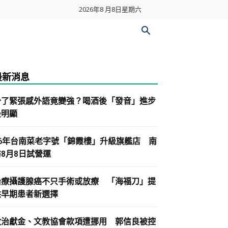
2026年8 月8日星期六
最新消息
少了緊張感外語竟變強？喝酒後「發音」進步
最明顯
86年台南菜老字號「錦霞樓」升級旗艦店 南
紡8月8日試營運
治療攝護腺癌不只手術或放療 「海福刀」提
供早期患者新選擇
政治獻金、文教協會款項遭挪用 郭信良被控