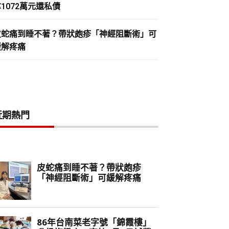
1072萬元還私債
皮蛇痛到睡不著？帶狀皰疹「神經阻斷術」可
緩解疼痛
近期熱門