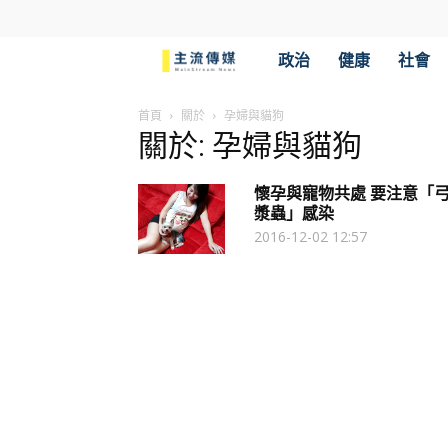
主
政治
健康
社會
流
首頁
關於
孕婦與貓狗
關於: 孕婦與貓狗
傳
懷孕與寵物共處 要注意「
媒
漿蟲」感染
2016-12-02 12:57