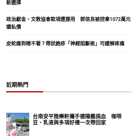
新選擇
政治獻金、文教協會款項遭挪用 郭信良被控拿1072萬元
還私債
皮蛇痛到睡不著？帶狀皰疹「神經阻斷術」可緩解疼痛
近期熱門