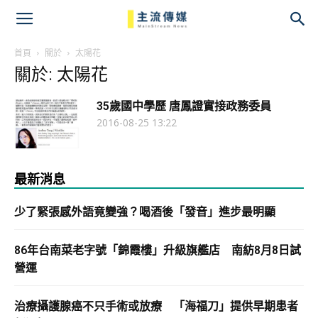
主
流
首頁
關於
太陽花
關於: 太陽花
傳
35歲國中學歷 唐鳳證實接政務委員
媒
2016-08-25 13:22
最新消息
少了緊張感外語竟變強？喝酒後「發音」進步最明顯
86年台南菜老字號「錦霞樓」升級旗艦店 南紡8月8日試
營運
治療攝護腺癌不只手術或放療 「海福刀」提供早期患者