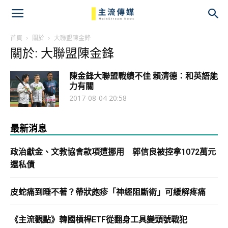
主
流
首頁
關於
大聯盟陳金鋒
關於: 大聯盟陳金鋒
傳
陳金鋒大聯盟戰績不佳 賴清德：和英語能
媒
力有關
2017-08-04 20:58
最新消息
政治獻金、文教協會款項遭挪用 郭信良被控拿1072萬元
還私債
皮蛇痛到睡不著？帶狀皰疹「神經阻斷術」可緩解疼痛
《主流觀點》韓國槓桿ETF從翻身工具變頭號戰犯