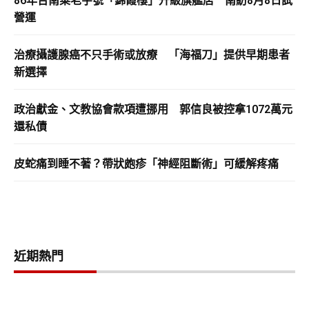
86年台南菜老字號「錦霞樓」升級旗艦店 南紡8月8日試
營運
治療攝護腺癌不只手術或放療 「海福刀」提供早期患者
新選擇
政治獻金、文教協會款項遭挪用 郭信良被控拿1072萬元
還私債
皮蛇痛到睡不著？帶狀皰疹「神經阻斷術」可緩解疼痛
近期熱門