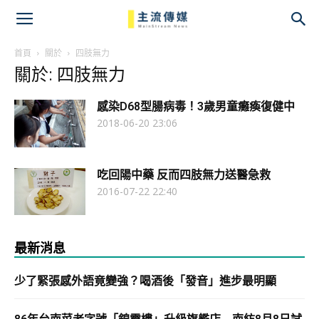
主
流
首頁
關於
四肢無力
關於: 四肢無力
傳
感染D68型腸病毒！3歲男童癱瘓復健中
媒
2018-06-20 23:06
吃回陽中藥 反而四肢無力送醫急救
2016-07-22 22:40
最新消息
少了緊張感外語竟變強？喝酒後「發音」進步最明顯