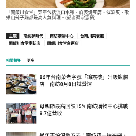
「開飯川食堂」菜單包括流口水雞、麻婆燒豆腐、催淚蛋、歌
樂山辣子雞都是高人氣料理。(記者蔡宗憲攝)
主題
南紡夢時代
南紡購物中心
台南川菜餐廳
開飯川食堂南紡店
開飯川食堂台南店
相關報導
更多
86年台南菜老字號「錦霞樓」升級旗艦
店 南紡8月8日試營運
母親節最高回饋15% 南紡購物中心挑戰
8.7億營收
過年不怕沒地方去：南紡初一抽福袋、