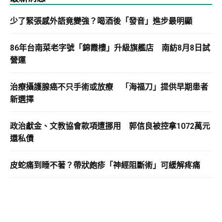
少了緊張感外語竟變強？喝酒後「發音」進步最明顯
86年台南菜老字號「錦霞樓」升級旗艦店 南紡8月8日試
營運
治療攝護腺癌不只手術或放療 「海福刀」提供早期患者
新選擇
政治獻金、文教協會款項遭挪用 郭信良被控拿1072萬元
還私債
皮蛇痛到睡不著？帶狀皰疹「神經阻斷術」可緩解疼痛