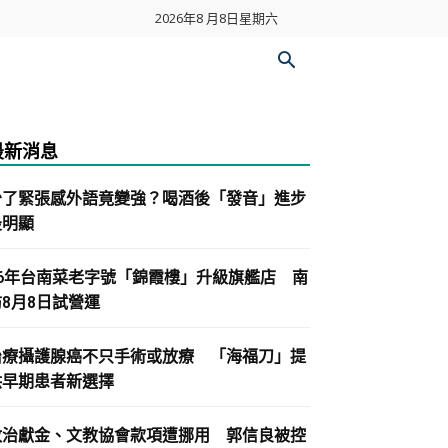
2026年8 月8日星期六
最新消息
少了緊張感外語竟變強？喝酒後「發音」進步
最明顯
86年台南菜老字號「錦霞樓」升級旗艦店 南
紡8月8日試營運
治療攝護腺癌不只手術或放療 「海福刀」提
供早期患者新選擇
政治獻金、文教協會款項遭挪用 郭信良被控