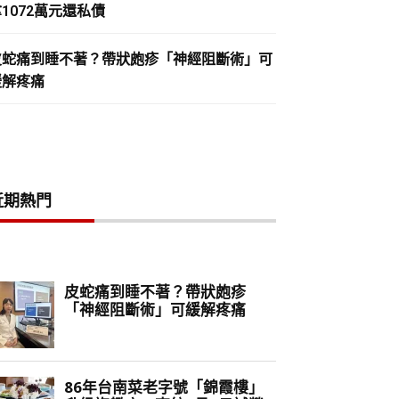
1072萬元還私債
皮蛇痛到睡不著？帶狀皰疹「神經阻斷術」可
緩解疼痛
近期熱門