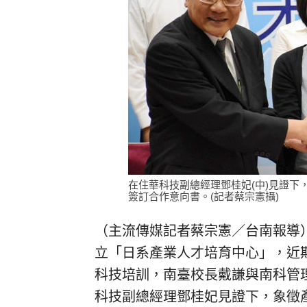
在住華科技副總經理鄧桂妃(中)見證下，
簽訂合作意向書。(記者蔡宗憲攝)
（主流傳媒記者蔡宗憲／台南報導
立「日系產業人才培育中心」，近
科技培訓，南臺校長戴謙與南科管
科技副總經理鄧桂妃見證下，象徵