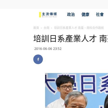
主
政治
健康
社會
流
首頁
台南
培訓日系產業人才 南臺、南科合作啟航
培訓日系產業人才 
傳
2016-06-06 23:52
媒