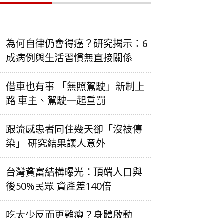
為何自律仍會得癌？研究揭示：6
成病例與生活習慣無直接關係
借車也有事 「無照駕駛」新制上
路 車主、駕駛一起重罰
跟流感患者同住幾天卻「沒被傳
染」 研究結果讓人意外
台灣貧富結構曝光：頂端人口與
後50%民眾 資產差140倍
吃太少反而更難瘦？身體啟動