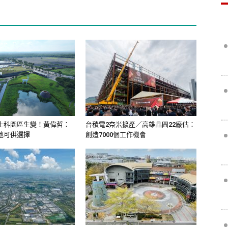
士科園區生變！黃偉哲：
台積電2奈米擴產／高雄晶圓22廠估：
地可供選擇
創造7000個工作機會