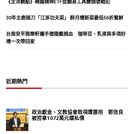
《主流觀點》韓國槓桿ETF從翻身工具變頭號戰犯
30年主廚操刀「江浙功夫菜」 醉月樓新菜最低56折嘗鮮
台南安平雅樂軒攜手德陽艦捐血 咖啡豆、乳液與多項好
禮一次帶回家
近期熱門