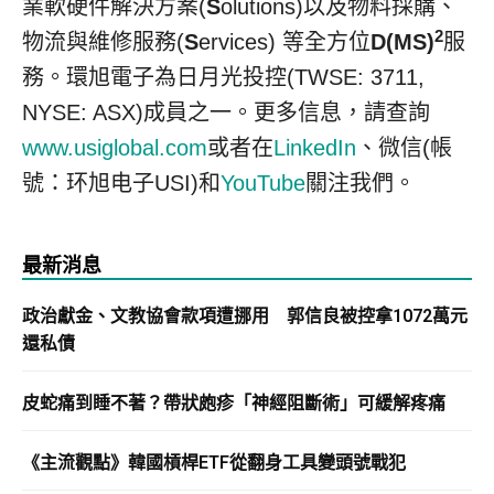
業軟硬件解決方案(
S
olutions)以及物料採購、
2
物流與維修服務(
S
ervices) 等全方位
D(MS)
服
務。環旭電子為日月光投控(TWSE: 3711,
NYSE: ASX)成員之一。更多信息，請查詢
www.usiglobal.com
或者在
LinkedIn
、微信(帳
號：环旭电子USI)和
YouTube
關注我們。
最新消息
政治獻金、文教協會款項遭挪用 郭信良被控拿1072萬元
還私債
皮蛇痛到睡不著？帶狀皰疹「神經阻斷術」可緩解疼痛
《主流觀點》韓國槓桿ETF從翻身工具變頭號戰犯