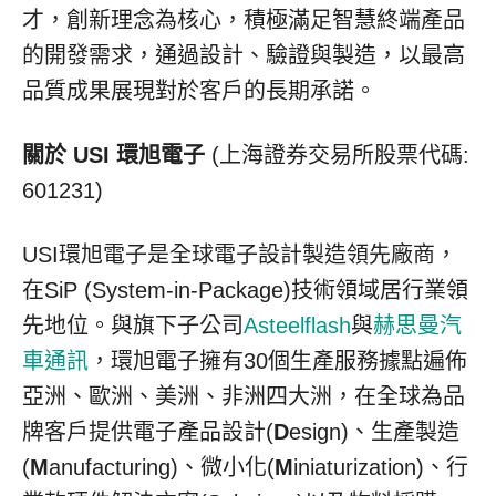
才，創新理念為核心，積極滿足智慧終端產品
的開發需求，通過設計、驗證與製造，
以最
高
品質成果展現對於客戶的長期承諾。
關於
USI
環旭電子
(上海證券交易所股票代碼:
601231)
USI環旭電子是全球電子設計製造領先廠商，
在SiP (System-in-Package)技術領域居行業領
先地位。與旗下子公司
Asteelflash
與
赫思曼汽
車通訊
，環旭電子擁有30個生產服務據點遍佈
亞洲、歐洲、美洲、非洲四大洲，在全球為品
牌客戶提供電子產品設計(
D
esign)、生產製造
(
M
anufacturing)、微小化(
M
iniaturization)、行