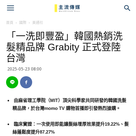
主
流
首頁
國際
美通社
「一洗即豐盈」韓國熱銷洗
傳
髮精品牌 Grabity 正式登陸
媒
台灣
2025-05-23 08:00
由麻省理工學院（
MIT
）頂尖科學家共同
研
發的韓國洗髮
精品牌，於台灣
momo TV
購物首播即引發熱烈搶購。
臨床實證：一次使用即能讓髮絲增厚效果提升
19.22%
、髮
絲蓬鬆度提升
87.27%