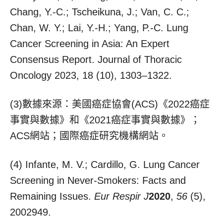
Chang, Y.-C.; Tscheikuna, J.; Van, C. C.;
Chan, W. Y.; Lai, Y.-H.; Yang, P.-C. Lung
Cancer Screening in Asia: An Expert
Consensus Report. Journal of Thoracic
Oncology 2023, 18 (10), 1303–1322.
(3)數據來源：美國癌症協會(ACS)《2022癌症
事實與數據》和《2021癌症事實與數據》；
ACS網站；國際癌症研究機構網站。
(4) Infante, M. V.; Cardillo, G. Lung Cancer
Screening in Never-Smokers: Facts and
Remaining Issues.
Eur Respir J
2020
,
56
(5),
2002949.