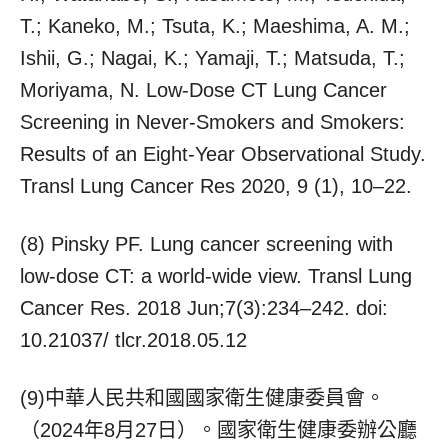
T.; Kaneko, M.; Tsuta, K.; Maeshima, A. M.;
Ishii, G.; Nagai, K.; Yamaji, T.; Matsuda, T.;
Moriyama, N. Low-Dose CT Lung Cancer
Screening in Never-Smokers and Smokers:
Results of an Eight-Year Observational Study.
Transl Lung Cancer Res 2020, 9 (1), 10–22.
(8) Pinsky PF. Lung cancer screening with
low-dose CT: a world-wide view. Transl Lung
Cancer Res. 2018 Jun;7(3):234–242. doi:
10.21037/ tlcr.2018.05.12
(9)中華人民共和國國家衛生健康委員會。
（2024年8月27日）。國家衛生健康委辦公廳