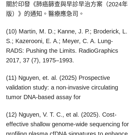
關於印發《肺癌篩查與早診早治方案（2024年
版）》的通知。醫療應急司。
(10) Martin, M. D.; Kanne, J. P.; Broderick, L.
S.; Kazerooni, E. A.; Meyer, C. A. Lung-
RADS: Pushing the Limits. RadioGraphics
2017, 37 (7), 1975–1993.
(11) Nguyen, et. al. (2025) Prospective
validation study: a non-invasive circulating
tumor DNA-based assay for
(12) Nguyen, V. T. C., et al. (2025). Cost-
effective shallow genome-wide sequencing for
profiling plasma cfDNA signatures to enhance