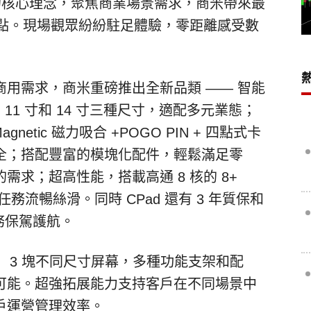
的核心理念，聚焦商業場景需求，商米帶來最
點。現場觀眾紛紛駐足體驗，零距離感受數
商用需求，商米重磅推出全新品類
——
智能
、
11
寸和
14
寸三種尺寸，適配多元業態；
agnetic
磁力吸合
+POGO PIN +
四點式卡
全；搭配豐富的模塊化配件，輕鬆滿足零
的需求；超高性能，搭載高通
8
核的
8+
任務流暢絲滑。同時
CPad
還有
3
年質保和
務保駕護航。
，
3
塊不同尺寸屏幕，多種功能支架和配
可能。超強拓展能力支持客戶在不同場景中
戶運營管理效率。