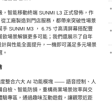
級，智能移動終端
SUNMI L3
正式發佈，作
，從工廠製造到門店服務，都帶來突破性場景
幫手
SUNMI M3
，
6.75
寸高清屏幕搭配豐
餐飲場景解鎖更多可能；我們還展示了自年
設計與性能全面提升，一機即可滿足多元場景
選。
階
深度整合六大
AI
功能模塊
——
語音控制、人
備自檢、智能防損，重構商業場景效率與交
體驗專區，通過趣味互動遊戲，讓觀眾近距