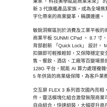
秉承「
科技美學賦能商業未來」
新
3
代旗艦產品家族，成為全場焦
字化帶來的商業變革，稱讚連連。
敏銳洞察區別於消費及工業平板的
商業平板
SUNMI CPad
。
8.7
寸
背部創新
「Quick Lock」
設計，
M
扣鎖即可輕推輕卸，又保障穩定安
售、餐飲、酒店、工廠等百變場景
128G
平台，賦能
AI
算力處理複雜
5
年供貨的商業級保障，為客戶業
交互屏
FLEX 3
系列首次國內亮相
件，靈活模塊化組合激發無限商業
自由組合，快速組裝，大幅提升商