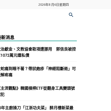
2026年8 月6日星期四
最新消息
政治獻金、文教協會款項遭挪用 郭信良被控
1072萬元還私債
皮蛇痛到睡不著？帶狀皰疹「神經阻斷術」可
緩解疼痛
《主流觀點》韓國槓桿ETF從翻身工具變頭號
戰犯
30年主廚操刀「江浙功夫菜」 醉月樓新菜最