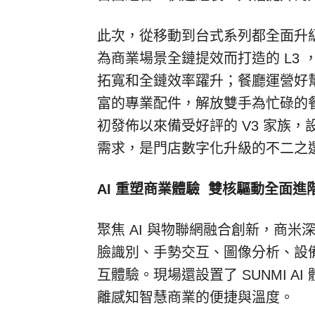
此次，從移動到台式系列都全面升
為商業場景全鏈提效而打造的
L3
拓寬和全鏈效率躍升；餐廳運營好
富的專業配件，解放雙手為忙碌的
初發佈以來備受好評的
V3
家族，
需求，是門店數字化升級的不二之
AI
重塑商業體驗 雙核驅動全面進
聚焦
AI
與物聯網融合創新，商米
臉識別、手勢交互、圖像分析、設
互體驗。現場還設置了
SUNMI AI
離感知智慧商業的便捷與溫度。