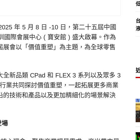
低
2025
年
5
月
8
日
-10
日，第二十五屆中國
圳國際會展中心
(
寶安館
)
盛大啟幕。作為
屆展會以「價值重塑」為主題，為全球零售
大全新品類
CPad
和
FLEX 3
系列以及眾多
3
行業共同探討價值重塑，一起拓展更多商業
沿的技術和產品以及更加精細化的場景解決
登場