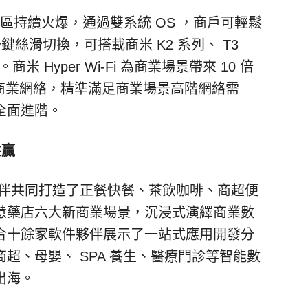
區持續火爆，通過雙系統
OS
，商戶可輕鬆
一鍵絲滑切換，可搭載商米
K2
系列、
T3
。商米
Hyper Wi-Fi
為商業場景帶來
10
倍
商業網絡，精準滿足商業場景高階網絡需
全面進階。
共贏
伴共同打造了正餐快餐、茶飲咖啡、商超便
慧藥店六大新商業場景，沉浸式演繹商業數
合十餘家軟件夥伴展示了一站式應用開發分
商超、母嬰、
SPA
養生、醫療門診等智能數
出海。