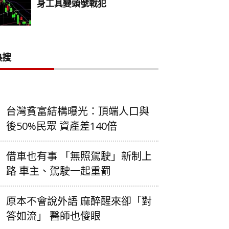
熱搜
台灣貧富結構曝光：頂端人口與
後50%民眾 資產差140倍
借車也有事 「無照駕駛」新制上
路 車主、駕駛一起重罰
原本不會說外語 麻醉醒來卻「對
答如流」 醫師也傻眼