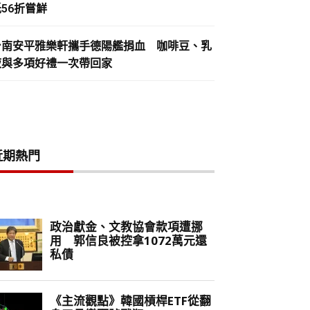
56折嘗鮮
台南安平雅樂軒攜手德陽艦捐血 咖啡豆、乳
液與多項好禮一次帶回家
近期熱門