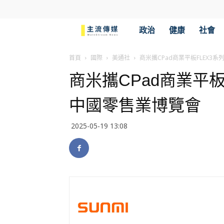
主
政治
健康
社會
流
首頁
國際
美通社
商米攜CPad商業平板FLEX3
商米攜CPad商業平板
傳
中國零售業博覽會
媒
2025-05-19 13:08