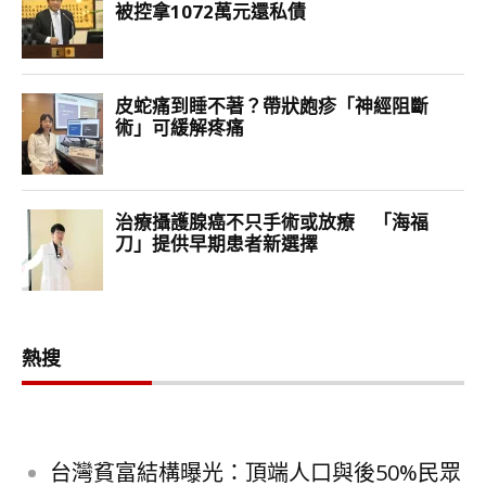
熱搜
台灣貧富結構曝光：頂端人口與後50%民眾