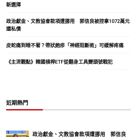
新選擇
政治獻金、文教協會款項遭挪用 郭信良被控拿1072萬元
還私債
皮蛇痛到睡不著？帶狀皰疹「神經阻斷術」可緩解疼痛
《主流觀點》韓國槓桿ETF從翻身工具變頭號戰犯
近期熱門