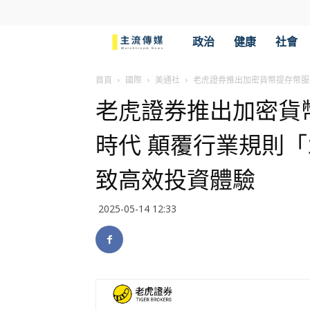
主
政治
健康
社會
流
首頁
國際
美通社
老虎證券推出加密貨幣提存幣服務
老虎證券推出加密貨
傳
時代 顛覆行業規則「1
媒
致高效投資體驗
2025-05-14 12:33