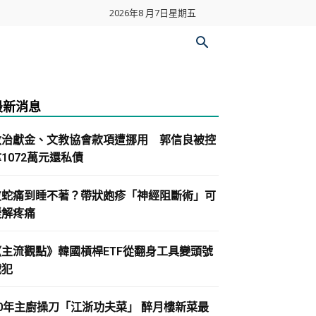
2026年8 月7日星期五
最新消息
政治獻金、文教協會款項遭挪用 郭信良被控
1072萬元還私債
皮蛇痛到睡不著？帶狀皰疹「神經阻斷術」可
緩解疼痛
《主流觀點》韓國槓桿ETF從翻身工具變頭號
戰犯
30年主廚操刀「江浙功夫菜」 醉月樓新菜最