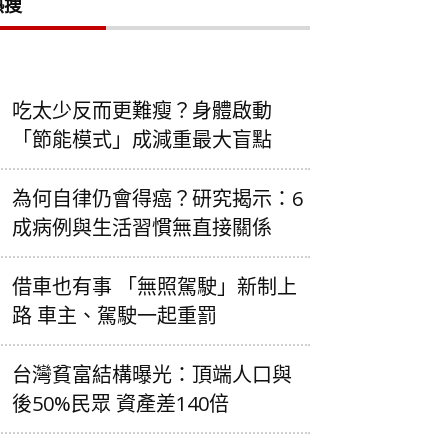
熱搜
吃太少反而更難瘦？身體啟動
「節能模式」成減重最大盲點
為何自律仍會得癌？研究揭示：6
成病例與生活習慣無直接關係
借車也有事 「無照駕駛」新制上
路 車主、駕駛一起重罰
台灣貧富結構曝光：頂端人口與
後50%民眾 資產差140倍