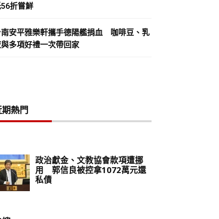
56折嘗鮮
台南安平雅樂軒攜手德陽艦捐血 咖啡豆、乳
液與多項好禮一次帶回家
近期熱門