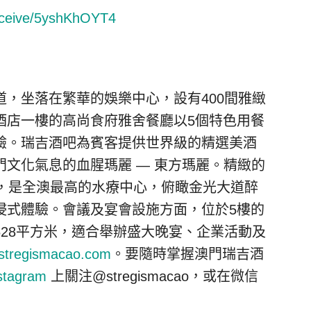
receive/5yshKhOYT4
，坐落在繁華的娛樂中心，設有400間雅緻
酒店一樓的高尚食府雅舍餐廳以5個特色用餐
驗。瑞吉酒吧為賓客提供世界級的精選美酒
文化氣息的血腥瑪麗 — 東方瑪麗。精緻的
樓，是全澳最高的水療中心，俯瞰金光大道醉
浸式體驗。會議及宴會設施方面，位於5樓的
28平方米，適合舉辦盛大晚宴、企業活動及
stregismacao.com
。要隨時掌握澳門瑞吉酒
stagram
上關注@stregismacao，或在微信