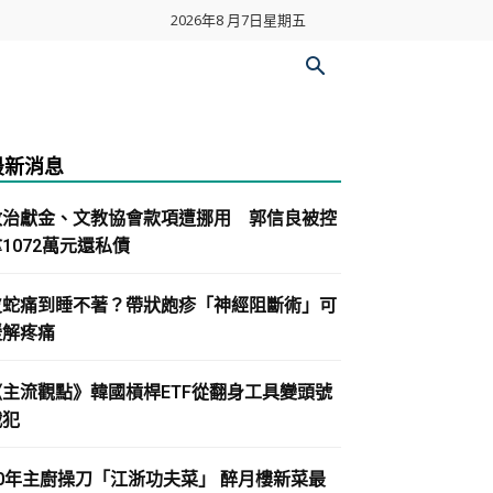
2026年8 月7日星期五
最新消息
政治獻金、文教協會款項遭挪用 郭信良被控
1072萬元還私債
皮蛇痛到睡不著？帶狀皰疹「神經阻斷術」可
緩解疼痛
《主流觀點》韓國槓桿ETF從翻身工具變頭號
戰犯
30年主廚操刀「江浙功夫菜」 醉月樓新菜最