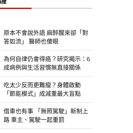
熱搜
原本不會說外語 麻醉醒來卻「對
答如流」 醫師也傻眼
為何自律仍會得癌？研究揭示：6
成病例與生活習慣無直接關係
吃太少反而更難瘦？身體啟動
「節能模式」成減重最大盲點
借車也有事 「無照駕駛」新制上
路 車主、駕駛一起重罰