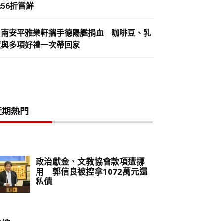
56折嘗鮮
台南安平雅樂軒攜手德陽艦捐血 咖啡豆、乳
液與多項好禮一次帶回家
近期熱門