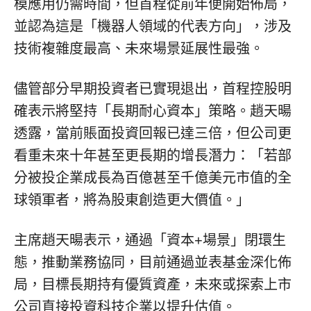
模應用仍需時間，但首程從前年便開始佈局，
並認為這是
「
機器人領域的代表方向
」
，涉及
技術複雜度最高、未來場景延展性最強。
儘管部分早期投資者已實現退出，首程控股明
確表示將堅持
「
長期耐心資本
」
策略。趙天暘
透露，當前賬面投資回報已達三倍，但公司更
看重未來十年甚至更長期的增長潛力：
「
若部
分被投企業成長為百億甚至千億美元市值的全
球領軍者，將為股東創造更大價值。
」
主席趙天暘表示，通過
「
資本+場景
」
閉環生
態，推動業務協同，目前通過並表基金深化佈
局，目標長期持有優質資產，未來或探索上市
公司直接投資科技企業以提升估值。