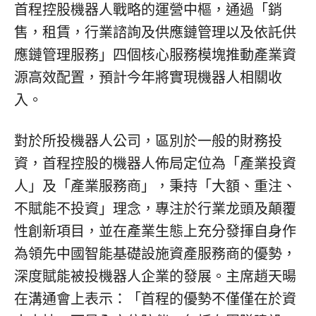
首程控股機器人戰略的運營中樞，通過
「
銷
售，租賃，行業諮詢及供應鏈管理以及依託供
應鏈管理服務
」
四個核心服務模塊推動產業資
源高效配置，預計今年將實現機器人相關收
入。
對於所投機器人公司，區別於一般的財務投
資，⾸程控股的機器人佈局定位為
「
產業投資
人
」
及
「
產業服務商
」
，秉持
「
⼤額、重注、
不賦能不投資
」
理念，專注於⾏業⻰頭及顛覆
性創新項⽬，並在產業生態上充分發揮自身作
為領先中國智能基礎設施資產服務商的優勢，
深度賦能被投機器人企業的發展。主席趙天暘
在溝通會上表示：
「
首程的優勢不僅僅在於資