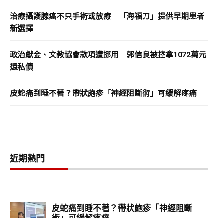
治療攝護腺癌不只手術或放療 「海福刀」提供早期患者
新選擇
政治獻金、文教協會款項遭挪用 郭信良被控拿1072萬元
還私債
皮蛇痛到睡不著？帶狀皰疹「神經阻斷術」可緩解疼痛
近期熱門