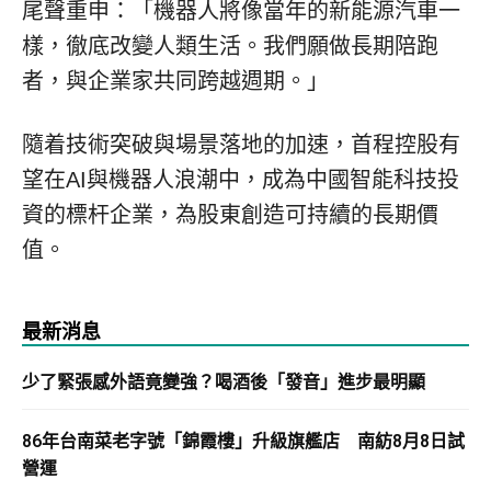
尾聲重申：
「
機器人將像當年的新能源汽車一
樣，徹底改變人類生活。我們願做長期陪跑
者，與企業家共同跨越週期。
」
隨着技術突破與場景落地的加速，首程控股有
望在AI與機器人浪潮中，成為中國智能科技投
資的標杆企業，為股東創造可持續的長期價
值。
最新消息
少了緊張感外語竟變強？喝酒後「發音」進步最明顯
86年台南菜老字號「錦霞樓」升級旗艦店 南紡8月8日試
營運