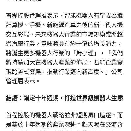
⾸程控股管理層表示，智能機器⼈有望成為繼
計算機、⼿機、新能源汽車之後的新⼀代⼈機
交互終端，未來機器⼈⾏業的市場規模或將超
過汽車⾏業，意味着其有約⼗倍的增長潛⼒，
將誕⽣更多機器⼈⾏業的
「
蔚⼩理
」
，
「
我們
將持續加⼤在機器人產業的佈局，賦能企業實
現跨越式發展，推動⾏業邁向新⾼度。
」
公司
管理層表示。
結語：錨定十年週期，打造世界級機器人生態
首程控股的機器人戰略並非短期風口追逐，而
是基於十年週期的產業深耕。趙天暘在交流會