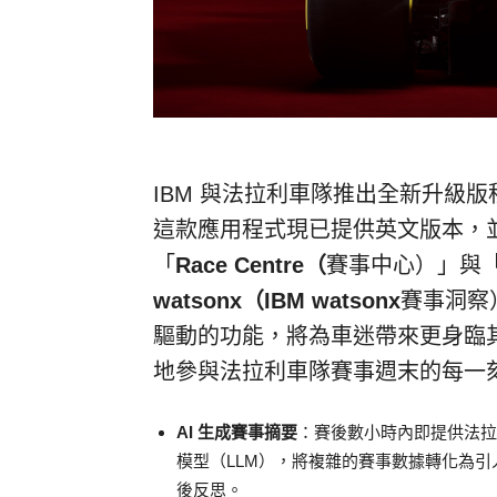
IBM 與法拉利車隊推出全新升級版
這款應用程式現已提供英文版本，
「
Race Centre
（
賽事中心）」與
watsonx
（
IBM watsonx
賽事洞察）
驅動的功能，將為車迷帶來更身臨
地參與法拉利車隊賽事週末的每一
AI
生成賽事摘要
：賽後數小時內即提供法拉利
模型（LLM），將複雜的賽事數據轉化為
後反思。