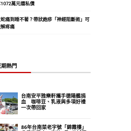
1072萬元還私債
皮蛇痛到睡不著？帶狀皰疹「神經阻斷術」可
緩解疼痛
近期熱門