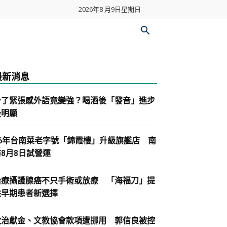
2026年8 月9日星期日
最新消息
少了緊張感外語竟變強？喝酒後「發音」進步
最明顯
86年台南菜老字號「錦霞樓」升級旗艦店 南
紡8月8日試營運
治療攝護腺癌不只手術或放療 「海福刀」提
供早期患者新選擇
政治獻金、文教協會款項遭挪用 郭信良被控