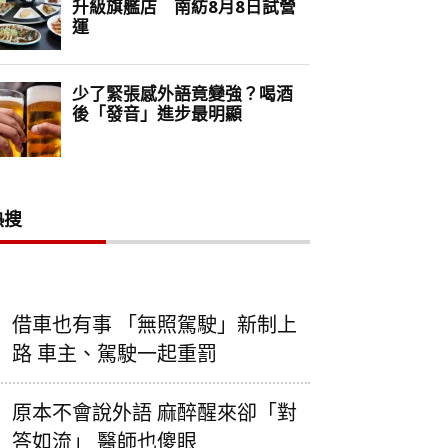
熱搜
借車也有事 「無照駕駛」新制上
路 車主、駕駛一起重罰
原本不會說外語 麻醉醒來卻「對
答如流」 醫師也傻眼