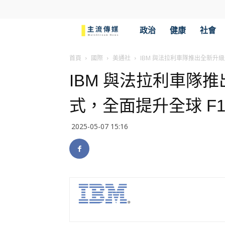
主
政治
健康
社會
流
首頁
國際
美通社
IBM 與法拉利車隊推出全新升
IBM 與法拉利車隊
傳
式，全面提升全球 F
媒
2025-05-07 15:16