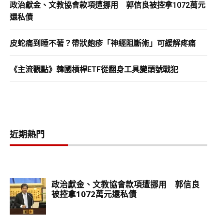
政治獻金、文教協會款項遭挪用 郭信良被控拿1072萬元
還私債
皮蛇痛到睡不著？帶狀皰疹「神經阻斷術」可緩解疼痛
《主流觀點》韓國槓桿ETF從翻身工具變頭號戰犯
近期熱門