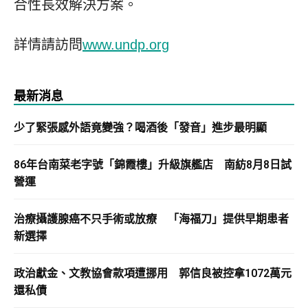
合性長效解決方案。
詳情請訪問
www.undp.org
最新消息
少了緊張感外語竟變強？喝酒後「發音」進步最明顯
86年台南菜老字號「錦霞樓」升級旗艦店 南紡8月8日試
營運
治療攝護腺癌不只手術或放療 「海福刀」提供早期患者
新選擇
政治獻金、文教協會款項遭挪用 郭信良被控拿1072萬元
還私債