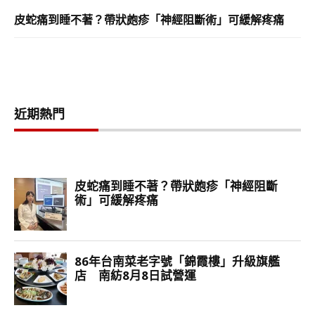
皮蛇痛到睡不著？帶狀皰疹「神經阻斷術」可緩解疼痛
近期熱門