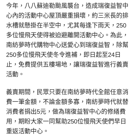
今年，八八蘇迪勒颱風襲台，造成瑞復益智中
心內的活動中心屋頂嚴重損壞，約三米長的排
水槽就懸掛在半空中，尤其每逢下雨天，250
多位慢飛天使得被迫避離開活動中心。為此，
南紡夢時代購物中心送愛心到瑞復益智，除幫
250多位慢飛天使冬令進補，即日起至24日
止，免費提供五樓場地，讓瑞復益智進行義賣
活動。
義賣期間，民眾只要在南紡夢時代全館任意消
費一筆金額，不論金額多寡，南紡夢時代就替
消費者捐出5元，做為瑞復益智中心的修繕費
用，期盼大家一同幫助250位慢飛天使們早日
重返活動中心。