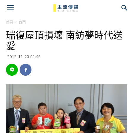
主
流
首頁
台南
瑞復屋頂損壞 南紡夢時代送
傳
愛
媒
2015-11-20 01:46