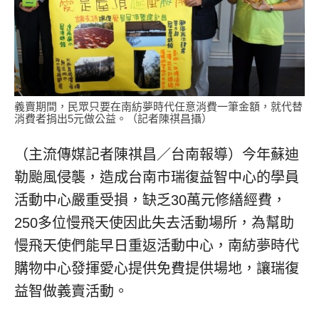
義賣期間，民眾只要在南紡夢時代任意消費一筆金額，就代替
消費者捐出5元做公益。（記者陳祺昌攝）
（主流傳媒記者陳祺昌／台南報導）今年蘇迪
勒颱風侵襲，造成台南市瑞復益智中心的學員
活動中心嚴重受損，缺乏30萬元修繕經費，
250多位慢飛天使因此失去活動場所，為幫助
慢飛天使們能早日重返活動中心，南紡夢時代
購物中心發揮愛心提供免費提供場地，讓瑞復
益智做義賣活動。