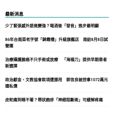
最新消息
少了緊張感外語竟變強？喝酒後「發音」進步最明顯
86年台南菜老字號「錦霞樓」升級旗艦店 南紡8月8日試
營運
治療攝護腺癌不只手術或放療 「海福刀」提供早期患者
新選擇
政治獻金、文教協會款項遭挪用 郭信良被控拿1072萬元
還私債
皮蛇痛到睡不著？帶狀皰疹「神經阻斷術」可緩解疼痛