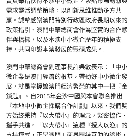
實質舉措扶持本澳中小微企，緊貼市場動態與
需求靈活調整策略，以創新思維推動多方共
贏。誠摯感謝澳門特別行政區政府長期以來的
政策指引、澳門中華總商會作為堅實的合作夥
伴與橋樑，以及本澳中小微企歷年的積極支
持，共同印證本澳發展的豐碩成果。」
澳門中華總商會副理事長許樂敏表示：「中小
微企業是澳門經濟的根基，帶動好中小微企發
展，就是掌握讓澳門經濟繁榮的其中一把『金
鎖匙』。自2015年金沙中國與本會聯合推出
『本地中小微企採購合作計劃』以來，我們雙
方始終秉持『以大帶小』的理念，緊密協作、
攜手共進。『以大帶小』這種『授人以漁』的
支持模式，正是澳門工商界團結互助的縮影，