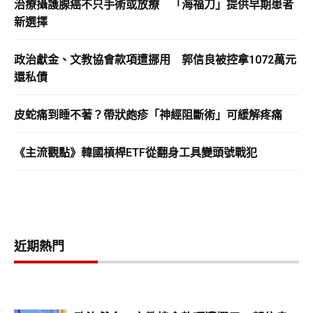
治療攝護腺癌不只手術或放療 「海福刀」提供早期患者
新選擇
政治獻金、文教協會款項遭挪用 郭信良被控拿1072萬元
還私債
皮蛇痛到睡不著？帶狀皰疹「神經阻斷術」可緩解疼痛
《主流觀點》韓國槓桿ETF從翻身工具變頭號戰犯
近期熱門