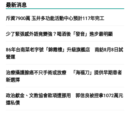
最新消息
斥資7900萬 玉井多功能活動中心預計117年完工
少了緊張感外語竟變強？喝酒後「發音」進步最明顯
86年台南菜老字號「錦霞樓」升級旗艦店 南紡8月8日試
營運
治療攝護腺癌不只手術或放療 「海福刀」提供早期患者
新選擇
政治獻金、文教協會款項遭挪用 郭信良被控拿1072萬元
還私債