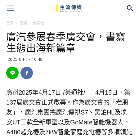
主
流
首頁
國際
美通社
廣汽參展春季廣交會，書寫
傳
生態出海新篇章
媒
2025-04-17 10:48
廣州
2025年4月17日
/美通社/ — 4月15日，第
137屆廣交會正式啟幕。作為廣交會的「老朋
友」，廣汽集團攜廣汽傳祺S7、昊鉑HL及埃
安UT三款全新車型以及GoMate智能機器人、
A480超充樁及7kW智能家庭充電樁等多項領先