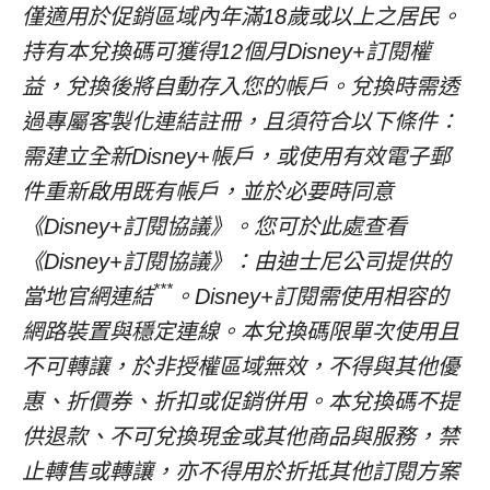
僅適用於促銷區域內年滿18歲或以上之居民。
持有本兌換碼可獲得12個月Disney+訂閱權
益，兌換後將自動存入您的帳戶。兌換時需透
過專屬客製化連結註冊，且須符合以下條件：
需建立全新Disney+帳戶，或使用有效電子郵
件重新啟用既有帳戶，並於必要時同意
《Disney+訂閱協議》。您可於此處查看
《Disney+訂閱協議》：由迪士尼公司提供的
***
當地官網連結
。Disney+訂閱需使用相容的
網路裝置與穩定連線。本兌換碼限單次使用且
不可轉讓，於非授權區域無效，不得與其他優
惠、折價券、折扣或促銷併用。本兌換碼不提
供退款、不可兌換現金或其他商品與服務，禁
止轉售或轉讓，亦不得用於折抵其他訂閱方案