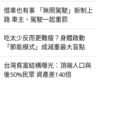
借車也有事 「無照駕駛」新制上
路 車主、駕駛一起重罰
吃太少反而更難瘦？身體啟動
「節能模式」成減重最大盲點
台灣貧富結構曝光：頂端人口與
後50%民眾 資產差140倍