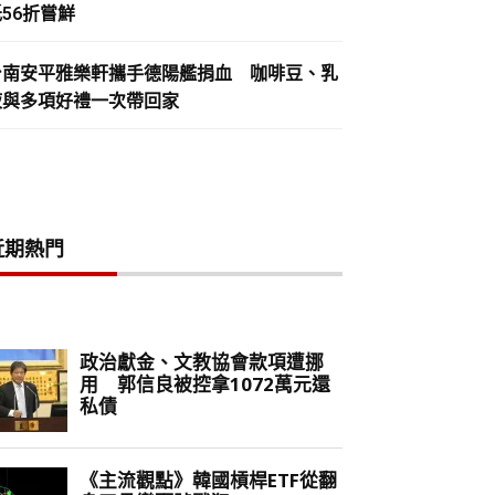
56折嘗鮮
台南安平雅樂軒攜手德陽艦捐血 咖啡豆、乳
液與多項好禮一次帶回家
近期熱門