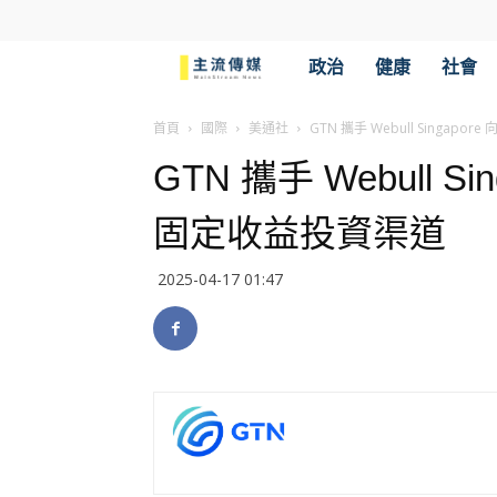
主
政治
健康
社會
流
首頁
國際
美通社
GTN 攜手 Webull Singa
GTN 攜手 Webull 
傳
固定收益投資渠道
媒
2025-04-17 01:47