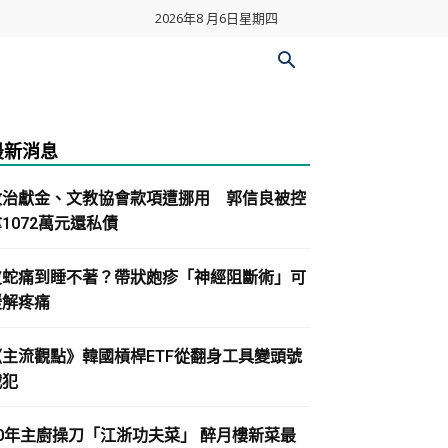
2026年8 月6日星期四
最新消息
政治獻金、文教協會款項遭挪用 郭信良被控
1072萬元還私債
皮蛇痛到睡不著？帶狀皰疹「神經阻斷術」可
緩解疼痛
《主流觀點》韓國槓桿ETF從翻身工具變頭號
戰犯
30年主廚操刀「江浙功夫菜」 醉月樓新菜最