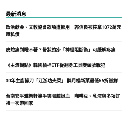
最新消息
政治獻金、文教協會款項遭挪用 郭信良被控拿1072萬元
還私債
皮蛇痛到睡不著？帶狀皰疹「神經阻斷術」可緩解疼痛
《主流觀點》韓國槓桿ETF從翻身工具變頭號戰犯
30年主廚操刀「江浙功夫菜」 醉月樓新菜最低56折嘗鮮
台南安平雅樂軒攜手德陽艦捐血 咖啡豆、乳液與多項好
禮一次帶回家