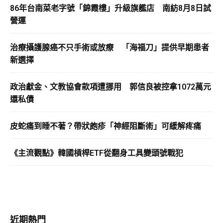
86年台南菜老字號「錦霞樓」升級旗艦店 南紡8月8日試
營運
治療攝護腺癌不只手術或放療 「海福刀」提供早期患者
新選擇
政治獻金、文教協會款項遭挪用 郭信良被控拿1072萬元
還私債
皮蛇痛到睡不著？帶狀皰疹「神經阻斷術」可緩解疼痛
《主流觀點》韓國槓桿ETF從翻身工具變頭號戰犯
近期熱門