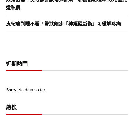
政治獻金、文教協會款項遭挪用 郭信良被控拿1072萬元
還私債
皮蛇痛到睡不著？帶狀皰疹「神經阻斷術」可緩解疼痛
近期熱門
Sorry. No data so far.
熱搜