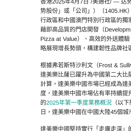
香港
2025年4月7日
/美通社/ — 
势股份」或「公司」）（1405.
行政區和中國澳門特別行政區的獨家
藉即高品質的門店開發（Developme
Pizza at Value）、高效的外送體驗
略展現增長勢頭，構建韌性品牌社
根據弗若斯特沙利文（Frost & Su
達美樂比薩已躍升為中國第二大比薩品
計算，達美樂中國市場已經成為達美
度，達美樂中國市場佔有率持續提
的
2025年第一季度業務概況
（以下
日，達美樂中國在中國大陸45個城市
達美樂中國堅持實行「走廣走深」