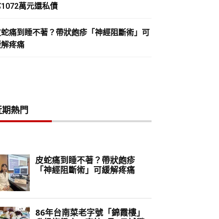
1072萬元還私債
皮蛇痛到睡不著？帶狀皰疹「神經阻斷術」可
緩解疼痛
近期熱門