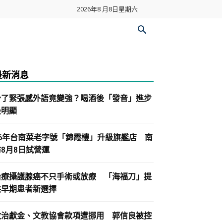
2026年8 月8日星期六
最新消息
少了緊張感外語竟變強？喝酒後「發音」進步
最明顯
86年台南菜老字號「錦霞樓」升級旗艦店 南
紡8月8日試營運
治療攝護腺癌不只手術或放療 「海福刀」提
供早期患者新選擇
政治獻金、文教協會款項遭挪用 郭信良被控