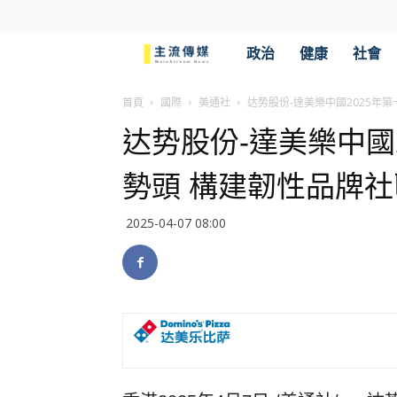
主
政治
健康
社會
流
首頁
國際
美通社
达势股份-達美樂中國2025年
达势股份-達美樂中國
傳
勢頭 構建韌性品牌社
媒
2025-04-07 08:00