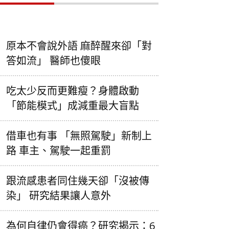
原本不會說外語 麻醉醒來卻「對
答如流」 醫師也傻眼
吃太少反而更難瘦？身體啟動
「節能模式」成減重最大盲點
借車也有事 「無照駕駛」新制上
路 車主、駕駛一起重罰
跟流感患者同住幾天卻「沒被傳
染」 研究結果讓人意外
為何自律仍會得癌？研究揭示：6