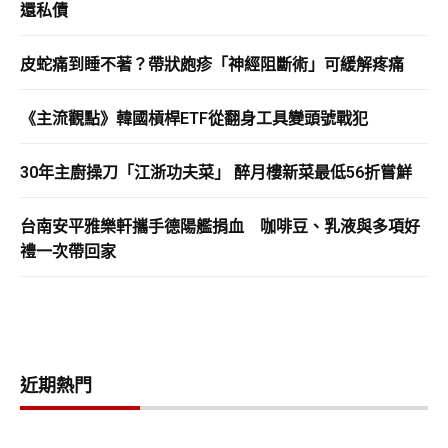
還私債
皮蛇痛到睡不著？帶狀皰疹「神經阻斷術」可緩解疼痛
《主流觀點》韓國槓桿ETF從翻身工具變頭號戰犯
30年主廚操刀「江浙功夫菜」 醉月樓新菜最低56折嘗鮮
台南安平雅樂軒攜手德陽艦捐血 咖啡豆、乳液與多項好
禮一次帶回家
近期熱門