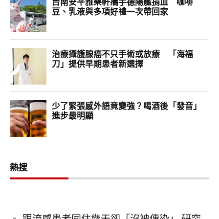
熱搜
跟流感患者同住幾天卻「沒被傳染」 研究