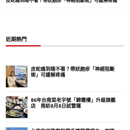
皮蛇痛到睡不著？帶狀皰疹「神經阻斷術」可緩解疼痛
近期熱門