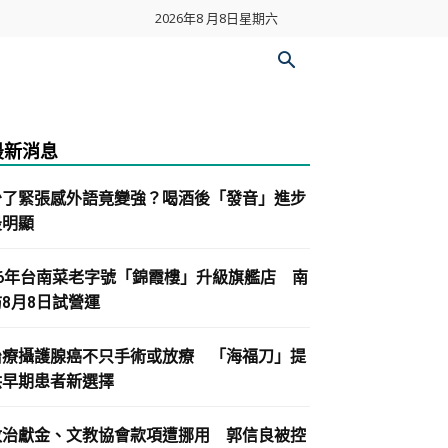
2026年8 月8日星期六
最新消息
少了緊張感外語竟變強？喝酒後「發音」進步
最明顯
86年台南菜老字號「錦霞樓」升級旗艦店 南
紡8月8日試營運
治療攝護腺癌不只手術或放療 「海福刀」提
供早期患者新選擇
政治獻金、文教協會款項遭挪用 郭信良被控