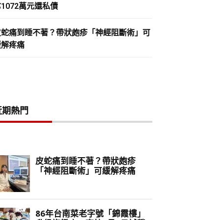
1072萬元還私債
皮蛇痛到睡不著？帶狀皰疹「神經阻斷術」可
緩解疼痛
近期熱門