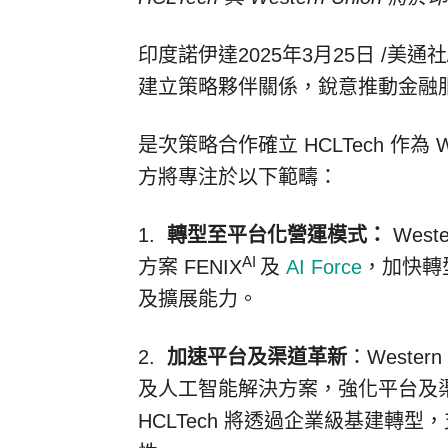
印度諾伊達
2025年3月25日
/美通社
建立策略夥伴關係，銳意推動金融
是次策略合作確立 HCLTech 作為 
方將專注於以下範疇：
1.
轉型至平台化營運模式：
West
AI
方案 FENIX
及
AI Force
，加快轉
及擴展能力。
2.
加速平台及渠道革新
：Wester
及人工智能解決方案，強化平台及
HCLTech 將透過企業級基建轉