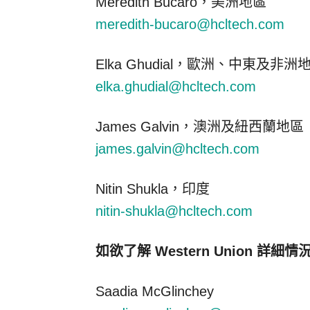
Meredith Bucaro，美洲地區
meredith-bucaro@hcltech.com
Elka Ghudial，歐洲、中東及非洲
elka.ghudial@hcltech.com
James Galvin，澳洲及紐西蘭地區
james.galvin@hcltech.com
Nitin Shukla，印度
nitin-shukla@hcltech.com
如欲了解 Western Union 詳細
Saadia McGlinchey