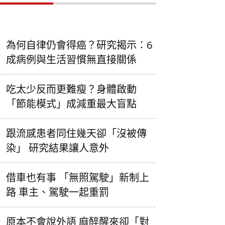
為何自律仍會得癌？研究揭示：6
成病例與生活習慣無直接關係
吃太少反而更難瘦？身體啟動
「節能模式」成減重最大盲點
跟流感患者同住幾天卻「沒被傳
染」 研究結果讓人意外
借車也有事 「無照駕駛」新制上
路 車主、駕駛一起重罰
原本不會說外語 麻醉醒來卻「對