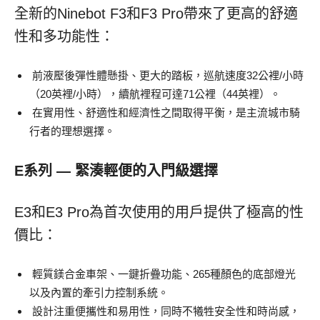
全新的Ninebot F3和F3 Pro帶來了更高的舒適
性和多功能性：
前液壓後彈性體懸掛、更大的踏板，巡航速度32公裡/小時
（20英裡/小時），續航裡程可達71公裡（44英裡）。
在實用性、舒適性和經濟性之間取得平衡，是主流城市騎
行者的理想選擇。
E系列 — 緊湊輕便的入門級選擇
E3和E3 Pro為首次使用的用戶提供了極高的性
價比：
輕質鎂合金車架、一鍵折疊功能、265種顏色的底部燈光
以及內置的牽引力控制系統。
設計注重便攜性和易用性，同時不犧牲安全性和時尚感，