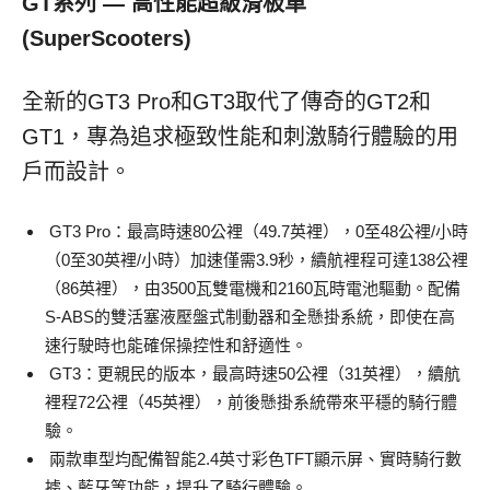
GT系列 — 高性能超級滑板車
(
SuperScooters)
全新的GT3 Pro和GT3取代了傳奇的GT2和
GT1，專為追求極致性能和刺激騎行體驗的用
戶而設計。
GT3 Pro：最高時速80公裡（49.7英裡），0至48公裡/小時
（0至30英裡/小時）加速僅需3.9秒，續航裡程可達138公裡
（86英裡），由3500瓦雙電機和2160瓦時電池驅動。配備
S-ABS的雙活塞液壓盤式制動器和全懸掛系統，即使在高
速行駛時也能確保操控性和舒適性。
GT3：更親民的版本，最高時速50公裡（31英裡），續航
裡程72公裡（45英裡），前後懸掛系統帶來平穩的騎行體
驗。
兩款車型均配備智能2.4英寸彩色TFT顯示屏、實時騎行數
據、藍牙等功能，提升了騎行體驗。