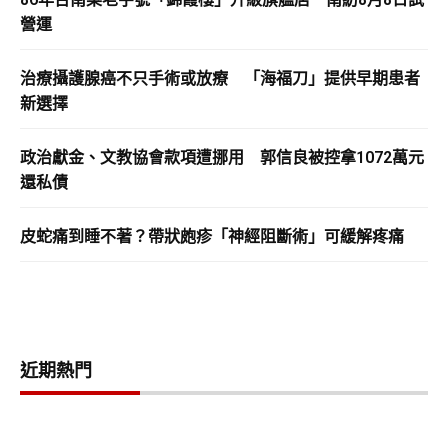
營運
治療攝護腺癌不只手術或放療 「海福刀」提供早期患者
新選擇
政治獻金、文教協會款項遭挪用 郭信良被控拿1072萬元
還私債
皮蛇痛到睡不著？帶狀皰疹「神經阻斷術」可緩解疼痛
近期熱門