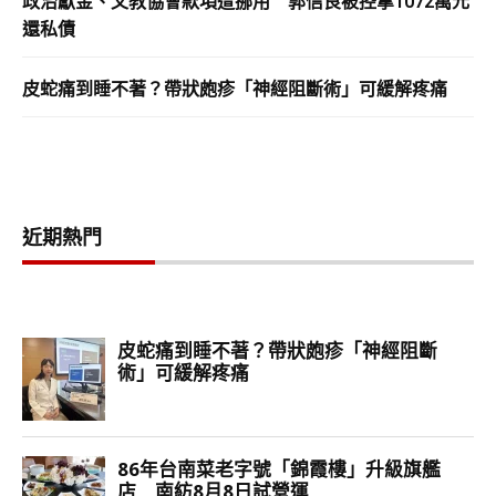
政治獻金、文教協會款項遭挪用 郭信良被控拿1072萬元
還私債
皮蛇痛到睡不著？帶狀皰疹「神經阻斷術」可緩解疼痛
近期熱門