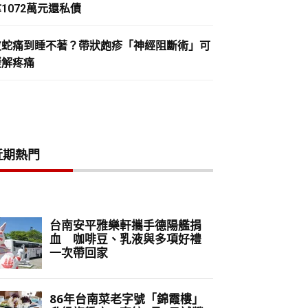
1072萬元還私債
皮蛇痛到睡不著？帶狀皰疹「神經阻斷術」可
緩解疼痛
近期熱門