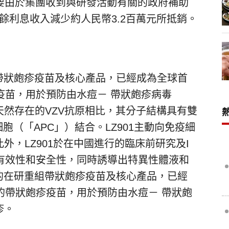
主要由於集團收到與研發活動有關的政府補助
結餘利息收入減少約人民幣3.2百萬元所抵銷。
帶狀皰疹疫苗及核心產品，已經成為全球首
疫苗，用於預防由水痘－ 帶狀皰疹病毒
天然存在的VZV抗原相比，其分子結構具有雙
細胞（「APC」）結合。LZ901主動向免疫細
外，LZ901於在中國進行的臨床前研究及I
有效性和安全性，同時誘導出特異性體液和
的在研重組帶狀皰疹疫苗及核心產品，已經
的帶狀皰疹疫苗，用於預防由水痘－ 帶狀皰
疹。