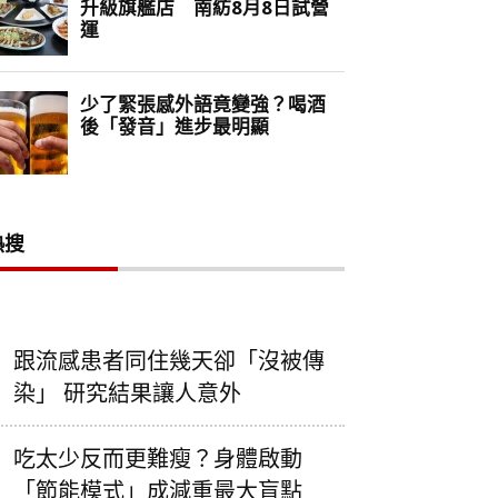
熱搜
跟流感患者同住幾天卻「沒被傳
染」 研究結果讓人意外
吃太少反而更難瘦？身體啟動
「節能模式」成減重最大盲點