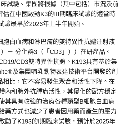
期臨床試驗。集團將根據（其中包括）市況及前
估在中國啟動K3的III期臨床試驗的適當時
試驗最早於2026年上半年開始。
細胞白血病和淋巴瘤的雙特異性抗體注射液
」）－ 分化群3（「CD3」））在研產品。
D19/CD3雙特異性抗體。K193具有基於集
ite®及集團哺乳動物表達技術平台開發的創
品相比，它不容易發生聚合和活性下降。在
的體內和體外抗腫瘤活性，其優化的配方穩定
理使其具有較強的治療各種類型B細胞白血病
的給藥方式也減少了患者因用藥而產生的壓力
啟動了K193的I期臨床試驗，預計於2025年