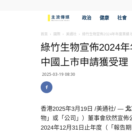
主
政治
健康
社會
流
首頁
國際
美通社
綠竹生物宣佈2024年年度業績
綠竹生物宣佈2024年
傳
中國上市申請獲受理
媒
2025-03-19 08:30
香港
2025年3月19日
/美通社/ —
北
物」或「公司」）董事會欣然宣佈
2024年12月31日止年度（「報