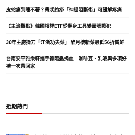
皮蛇痛到睡不著？帶狀皰疹「神經阻斷術」可緩解疼痛
《主流觀點》韓國槓桿ETF從翻身工具變頭號戰犯
30年主廚操刀「江浙功夫菜」 醉月樓新菜最低56折嘗鮮
台南安平雅樂軒攜手德陽艦捐血 咖啡豆、乳液與多項好
禮一次帶回家
近期熱門