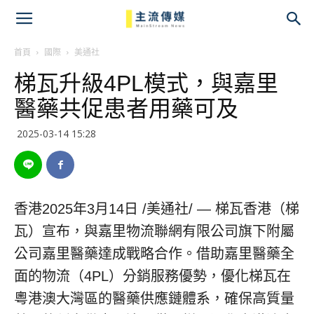
主
流
首頁
國際
美通社
梯瓦升級4PL模式，與嘉里
傳
醫藥共促患者用藥可及
媒
2025-03-14 15:28
香港
2025年3月14日
/美通社/ — 梯瓦香港（梯
瓦）宣布，與嘉里物流聯網有限公司旗下附屬
公司嘉里醫藥達成戰略合作。借助嘉里醫藥全
面的物流（4PL）分銷服務優勢，優化梯瓦在
粵港澳大灣區的醫藥供應鏈體系，確保高質量