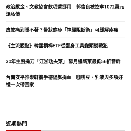
政治獻金、文教協會款項遭挪用 郭信良被控拿1072萬元
還私債
皮蛇痛到睡不著？帶狀皰疹「神經阻斷術」可緩解疼痛
《主流觀點》韓國槓桿ETF從翻身工具變頭號戰犯
30年主廚操刀「江浙功夫菜」 醉月樓新菜最低56折嘗鮮
台南安平雅樂軒攜手德陽艦捐血 咖啡豆、乳液與多項好
禮一次帶回家
近期熱門