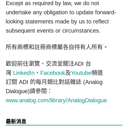
Except as required by law, we do not
undertake any obligation to update forward-
looking statements made by us to reflect
subsequent events or circumstances.
所有商標和註冊商標屬各自持有人所有。
歡迎前往瀏覽、交流並關注ADI 台
灣
LinkedIn
、
Facebook
及
Youtube
頻道
訂閱 ADI 的每月類比對話雜誌 (Analog
Dialogue)請參閱：
www.analog.com/library/AnalogDialogue
最新消息