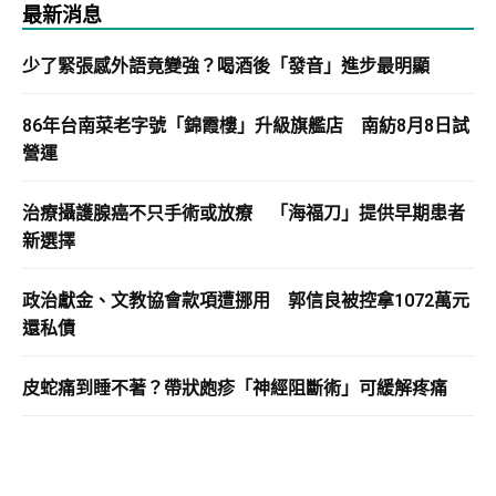
最新消息
少了緊張感外語竟變強？喝酒後「發音」進步最明顯
86年台南菜老字號「錦霞樓」升級旗艦店 南紡8月8日試
營運
治療攝護腺癌不只手術或放療 「海福刀」提供早期患者
新選擇
政治獻金、文教協會款項遭挪用 郭信良被控拿1072萬元
還私債
皮蛇痛到睡不著？帶狀皰疹「神經阻斷術」可緩解疼痛