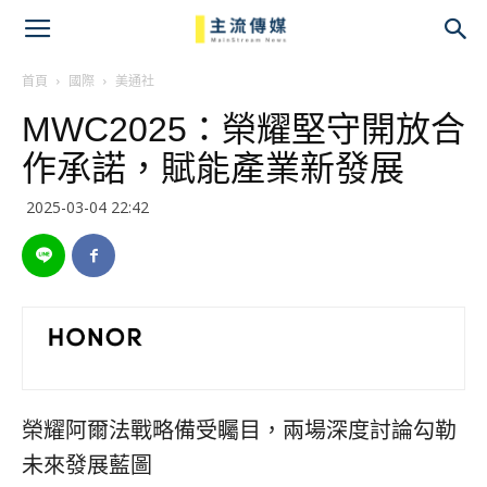
主
流
首頁
國際
美通社
MWC2025：榮耀堅守開放合
傳
作承諾，賦能產業新發展
媒
2025-03-04 22:42
榮耀阿爾法戰略備受矚目，兩場深度討論勾勒
未來發展藍圖