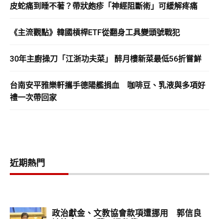
皮蛇痛到睡不著？帶狀皰疹「神經阻斷術」可緩解疼痛
《主流觀點》韓國槓桿ETF從翻身工具變頭號戰犯
30年主廚操刀「江浙功夫菜」 醉月樓新菜最低56折嘗鮮
台南安平雅樂軒攜手德陽艦捐血 咖啡豆、乳液與多項好
禮一次帶回家
近期熱門