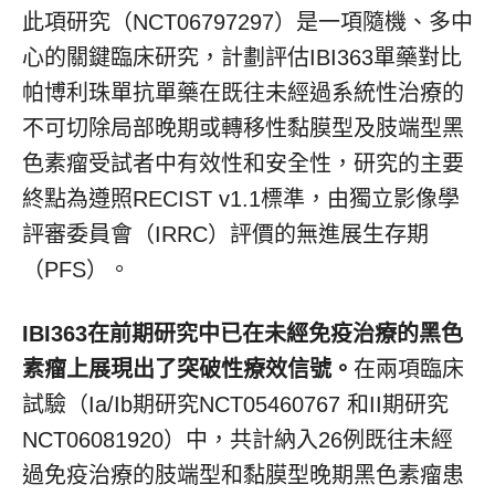
此項研究（NCT06797297）是一項隨機、多中
心的關鍵臨床研究，計劃評估IBI363單藥對比
帕博利珠單抗單藥在既往未經過系統性治療的
不可切除局部晚期或轉移性黏膜型及肢端型黑
色素瘤受試者中有效性和安全性，研究的主要
終點為遵照RECIST v1.1標準，由獨立影像學
評審委員會（IRRC）評價的無進展生存期
（PFS）。
IBI363在前期研究中已在未經免疫治療的黑色
素瘤上展現出了突破性療效信號。
在兩項臨床
試驗（Ia/Ib期研究NCT05460767 和II期研究
NCT06081920）中，共計納入26例既往未經
過免疫治療的肢端型和黏膜型晚期黑色素瘤患