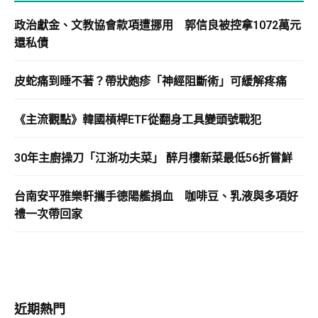
政治獻金、文教協會款項遭挪用 郭信良被控拿1072萬元
還私債
皮蛇痛到睡不著？帶狀皰疹「神經阻斷術」可緩解疼痛
《主流觀點》韓國槓桿ETF從翻身工具變頭號戰犯
30年主廚操刀「江浙功夫菜」 醉月樓新菜最低56折嘗鮮
台南安平雅樂軒攜手德陽艦捐血 咖啡豆、乳液與多項好
禮一次帶回家
近期熱門