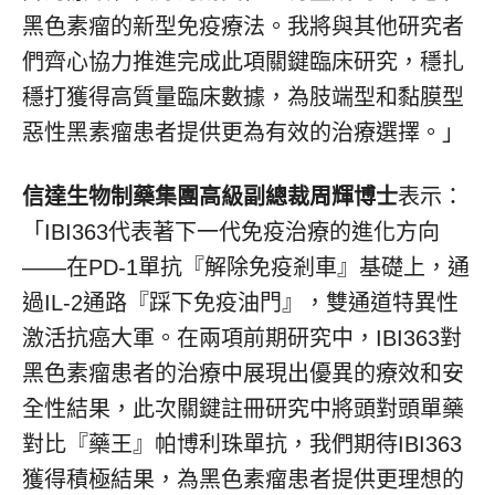
黑色素瘤的新型免疫療法。我將與其他研究者
們齊心協力推進完成此項關鍵臨床研究，穩扎
穩打獲得高質量臨床數據，為肢端型和黏膜型
惡性黑素瘤患者提供更為有效的治療選擇。」
信達生物制藥集團高級副總裁周輝博士
表示：
「IBI363代表著下一代免疫治療的進化方向
——在PD-1單抗『解除免疫剎車』基礎上，通
過IL-2通路『踩下免疫油門』，雙通道特異性
激活抗癌大軍。在兩項前期研究中，IBI363對
黑色素瘤患者的治療中展現出優異的療效和安
全性結果，此次關鍵
註
冊研究中將頭對頭單藥
對比『藥王』帕博利珠單抗，我們期待IBI363
獲得積極結果，為黑色素瘤患者提供更理想的