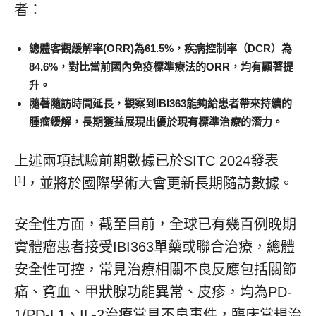
者：
總體客觀緩解率
(ORR)為61.5%，疾病控制率（DCR）為
84.6%，對比當前國內免疫標準療法的ORR，均有顯著提
升。
隨著隨訪時間延長，觀察到
IBI363能夠給患者帶來持續的
腫瘤緩解，長期獲益展現出優於現有標準治療的潛力。
上述兩項試驗前期數據已於SITC 2024發表
[1]
，並將於國際學術大會更新長期隨訪數據。
安全性方面，截至目前，全球已有幾百例晚期
實體瘤患者接受IBI363單藥或聯合治療，總體
安全性可控，常見治療相關不良反應包括關節
痛、貧血、甲狀腺功能異常、皮疹，均為PD-
1/PD-L1、IL-2治療常見不良事件，臨床常規治