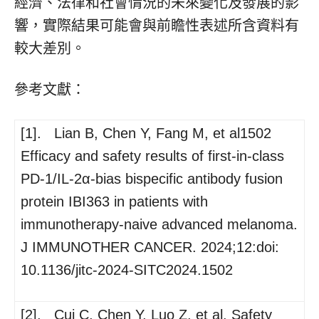
經濟、法律和社會情況的未來變化及發展的影
響，實際結果可能會與前瞻性表述所含資料有
較大差別。
參考文獻：
[1]. Lian B, Chen Y, Fang M, et al1502
Efficacy and safety results of first-in-class
PD-1/IL-2α-bias bispecific antibody fusion
protein IBI363 in patients with
immunotherapy-naive advanced melanoma.
J IMMUNOTHER CANCER. 2024;12:doi:
10.1136/jitc-2024-SITC2024.1502
[2]. Cui C, Chen Y, Luo Z, et al. Safety