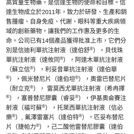
高質量生物藥，是信達生物的使命和目標。信
達生物成立於2011年，致力於研發、生產和銷
售腫瘤、自身免疫、代謝、眼科等重大疾病領
域的創新藥物，讓我們的工作惠及更多的生
命。公司已有14個產品獲得批准上市，它們分
®
別是信迪利單抗注射液（達伯舒
），貝伐珠
®
單抗注射液（達攸同
），阿達木單抗注射液
®
（蘇立信
），利妥昔單抗注射液（達伯華
®
®
），佩米替尼片（達伯坦
），奧雷巴替尼片
®
（耐立克
）， 雷莫西尤單抗注射液（希冉擇
®
®
），塞普替尼膠囊（睿妥
），伊基奧侖賽注
®
射液（福可蘇
），托萊西單抗注射液（信必
®
®
樂
）, 氟澤雷塞片（達伯特
），匹妥布替尼
®
片（捷帕力
），己二酸他雷替尼膠囊（達伯