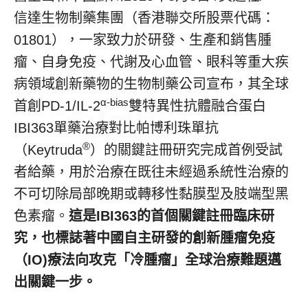
信達生物制藥集團（香港聯交所股票代碼：
01801），一家致力於研發、生產和銷售腫
瘤、自身免疫、代謝及心血管、眼科等重大疾
病領域創新藥物的生物制藥公司宣布，其全球
α-bias
首創PD-1/IL-2
雙特異性抗體融合蛋白
IBI363單藥治療對比帕博利珠單抗
®
（Keytruda
）的關鍵
註
冊研究完成首例受試
者給藥，用於治療在既往未經過系統性治療的
不可切除局部晚期或轉移性黏膜型及肢端型黑
色素瘤。
這是
IBI363的首個關鍵
註
冊臨床研
究，也標誌著中國自主研發的創新腫瘤免疫
（IO)療法向攻克「冷腫瘤」全球治療難題邁
出關鍵一步。