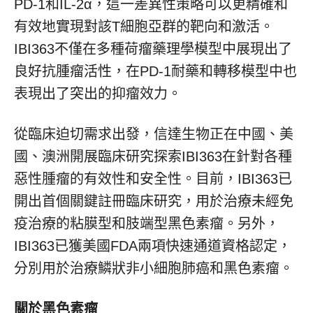
PD-1和IL-2α，這一差異性策略可以更精確和
有效地實現對該T細胞亞群的靶向和激活。
IBI363不僅在多種荷瘤藥理學模型中展現出了
良好抗腫瘤活性，在PD-1耐藥和轉移模型中也
表現出了突出的抑瘤效力。
從臨床迫切需求出發，信達生物正在中國、美
國、澳洲開展臨床研究探索IBI363在針對各種
惡性腫瘤的有效性和安全性。目前，IBI363已
開出首個關鍵
註
冊臨床研究，用於治療未經免
疫治療的粘膜型和肢端型黑色素瘤。另外，
IBI363已獲美國FDA兩項快速通道資格認定，
分別用於治療鱗狀非小細胞肺癌和黑色素瘤。
關於黑色素瘤