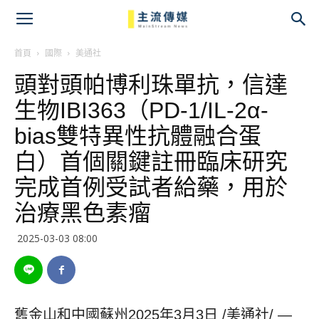
主
流
首頁
國際
美通社
頭對頭帕博利珠單抗，信達
傳
生物IBI363（PD-1/IL-2α-
媒
bias雙特異性抗體融合蛋
白）首個關鍵註冊臨床研究
完成首例受試者給藥，用於
治療黑色素瘤
2025-03-03 08:00
舊金山和中國蘇州
2025年3月3日
/美通社/ —