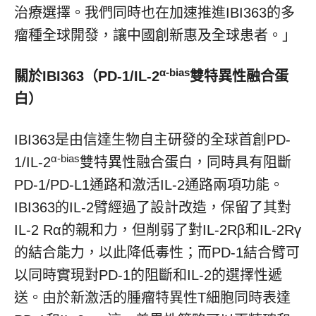
治療選擇。我們同時也在加速推進IBI363的多
瘤種全球開發，讓中國創新惠及全球患者。」
α-bias
關於
IBI363（PD-1/IL-2
雙特異性融合蛋
白）
IBI363是由信達生物自主研發的全球首創PD-
α
-bias
1/IL-2
雙特異性融合蛋白，同時具有阻斷
PD-1/PD-L1通路和激活IL-2通路兩項功能。
IBI363的IL-2臂經過了設計改造，保留了其對
IL-2 Rα的親和力，但削弱了對IL-2Rβ和IL-2Rγ
的結合能力，以此降低毒性；而PD-1結合臂可
以同時實現對PD-1的阻斷和IL-2的選擇性遞
送。由於新激活的腫瘤特異性T細胞同時表達