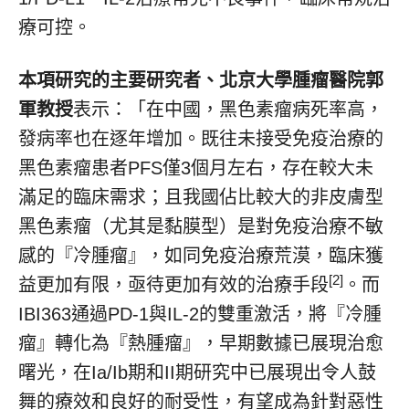
療可控。
本項研究的主要研究者、北京大學腫瘤醫院郭
軍教授
表示：「在中國，黑色素瘤病死率高，
發病率也在逐年增加。既往未接受免疫治療的
黑色素瘤患者PFS僅3個月左右，存在較大未
滿足的臨床需求；且我國佔比較大的非皮膚型
黑色素瘤（尤其是黏膜型）是對免疫治療不敏
感的『冷腫瘤』，如同免疫治療荒漠，臨床獲
[2]
益更加有限，亟待更加有效的治療手段
。而
IBI363通過PD-1與IL-2的雙重激活，將『冷腫
瘤』轉化為『熱腫瘤』，早期數據已展現治愈
曙光，在Ia/Ib期和II期研究中已展現出令人鼓
舞的療效和良好的耐受性，有望成為針對惡性