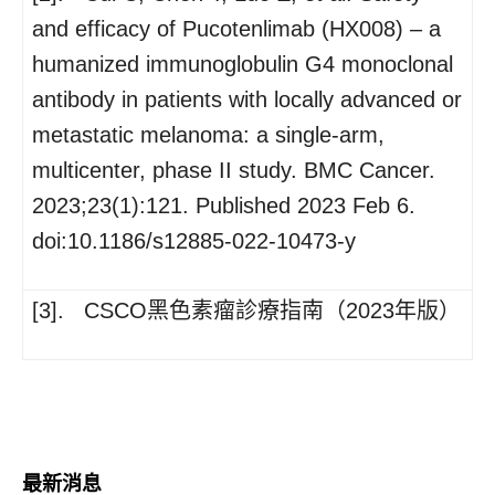
and efficacy of Pucotenlimab (HX008) – a
humanized immunoglobulin G4 monoclonal
antibody in patients with locally advanced or
metastatic melanoma: a single-arm,
multicenter, phase II study. BMC Cancer.
2023;23(1):121. Published 2023 Feb 6.
doi:10.1186/s12885-022-10473-y
[3]. CSCO黑色素瘤診療指南（2023年版）
最新消息