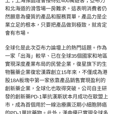
上；上海豫園燈會接待近400萬遊客；亞布力
和北海道的滑雪場一房難求。這表明消費者仍
然願意為優質的產品和服務買單，產品力是企
業立足的根本，只要把產品做到極致，就肯定
會有市場。
全球化是此次亞布力論壇上的熱門話題。作為
一家「出海」較早、已在全球35個國家和地區
實現深度產業布局的民營企業，復星旗下的生
物醫藥企業復宏漢霖創立15年來，不僅成為港
股18A板塊中第一家依靠產品銷售實現盈利的
創新藥企業，全球化也取得突破。公司自主研
發的創新藥PD-1單抗漢斯狀本月成功在歐盟上
市，成為首個用於一線治療廣泛期小細胞肺癌
的PD-1單抗藥物。此外，漢曲優已實現全球多