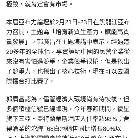
極致，就肯定會有市場。
本屆亞布力論壇於2月21日-23日在黑龍江亞布
力召開，主題為「培育新質生產力，賦能高質
量發展」。郭廣昌在主題演講中表示，經過這
20多年的全球化，事實證明中國的民營企業從
來沒有害怕過競爭，企業競爭很捲，但是捲出
了競爭力，也捲出了核心技術，現在可以去國
際擂台打比賽了。
郭廣昌認為，儘管經濟大環境尚有待恢復，但
多個積極信號已經顯現，今年春節期間，復星
旗下三亞‧亞特蘭蒂斯酒店入住率超98%；舍
得酒業的沱牌T68白酒銷售同比增長80%以