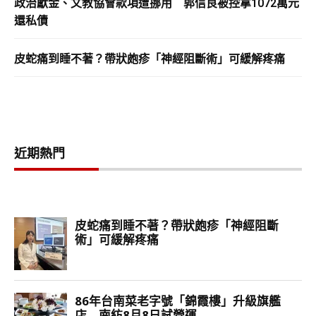
政治獻金、文教協會款項遭挪用 郭信良被控拿1072萬元
還私債
皮蛇痛到睡不著？帶狀皰疹「神經阻斷術」可緩解疼痛
近期熱門