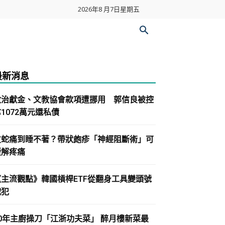
2026年8 月7日星期五
最新消息
政治獻金、文教協會款項遭挪用 郭信良被控
1072萬元還私債
皮蛇痛到睡不著？帶狀皰疹「神經阻斷術」可
緩解疼痛
《主流觀點》韓國槓桿ETF從翻身工具變頭號
戰犯
30年主廚操刀「江浙功夫菜」 醉月樓新菜最