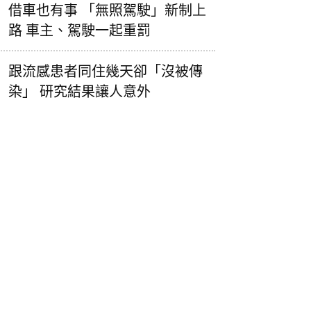
借車也有事 「無照駕駛」新制上
路 車主、駕駛一起重罰
跟流感患者同住幾天卻「沒被傳
染」 研究結果讓人意外