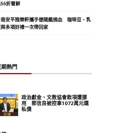
56折嘗鮮
台南安平雅樂軒攜手德陽艦捐血 咖啡豆、乳
液與多項好禮一次帶回家
近期熱門