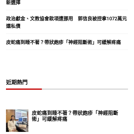
新選擇
政治獻金、文教協會款項遭挪用 郭信良被控拿1072萬元
還私債
皮蛇痛到睡不著？帶狀皰疹「神經阻斷術」可緩解疼痛
近期熱門