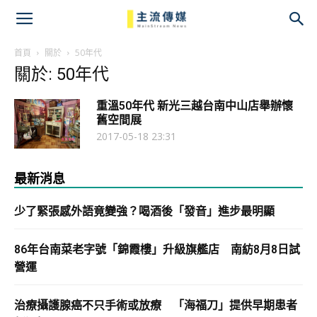
主
流
首頁
關於
50年代
關於: 50年代
傳
重溫50年代 新光三越台南中山店舉辦懷
媒
舊空間展
2017-05-18 23:31
最新消息
少了緊張感外語竟變強？喝酒後「發音」進步最明顯
86年台南菜老字號「錦霞樓」升級旗艦店 南紡8月8日試
營運
治療攝護腺癌不只手術或放療 「海福刀」提供早期患者