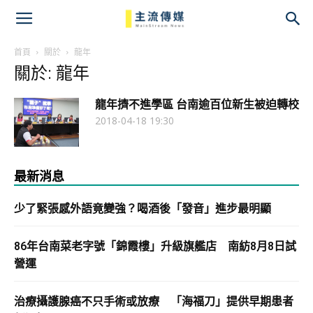
主
流
首頁
關於
龍年
關於: 龍年
傳
龍年擠不進學區 台南逾百位新生被迫轉校
媒
2018-04-18 19:30
最新消息
少了緊張感外語竟變強？喝酒後「發音」進步最明顯
86年台南菜老字號「錦霞樓」升級旗艦店 南紡8月8日試
營運
治療攝護腺癌不只手術或放療 「海福刀」提供早期患者