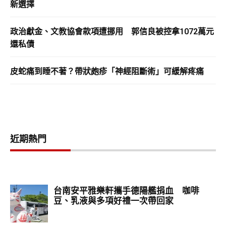
新選擇
政治獻金、文教協會款項遭挪用 郭信良被控拿1072萬元
還私債
皮蛇痛到睡不著？帶狀皰疹「神經阻斷術」可緩解疼痛
近期熱門