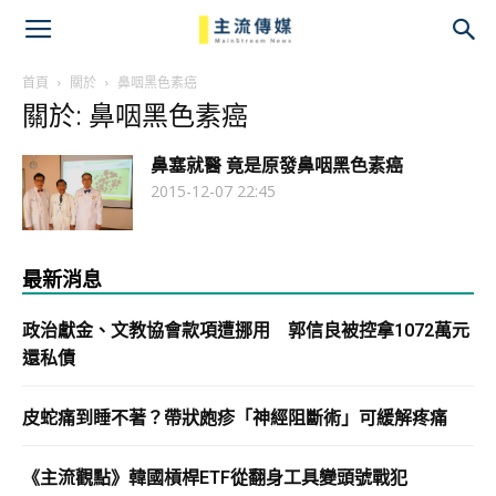
主
流
首頁
關於
鼻咽黑色素癌
關於: 鼻咽黑色素癌
傳
鼻塞就醫 竟是原發鼻咽黑色素癌
媒
2015-12-07 22:45
最新消息
政治獻金、文教協會款項遭挪用 郭信良被控拿1072萬元
還私債
皮蛇痛到睡不著？帶狀皰疹「神經阻斷術」可緩解疼痛
《主流觀點》韓國槓桿ETF從翻身工具變頭號戰犯