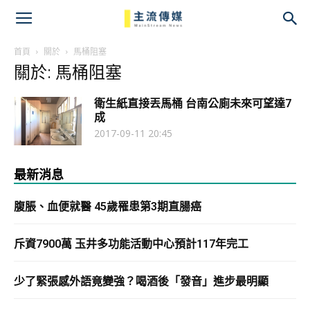
主
流
首頁
關於
馬桶阻塞
關於: 馬桶阻塞
傳
衛生紙直接丟馬桶 台南公廁未來可望達7
媒
成
2017-09-11 20:45
最新消息
腹脹、血便就醫 45歲罹患第3期直腸癌
斥資7900萬 玉井多功能活動中心預計117年完工
少了緊張感外語竟變強？喝酒後「發音」進步最明顯