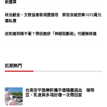
新選擇
政治獻金、文教協會款項遭挪用 郭信良被控拿1072萬元
還私債
皮蛇痛到睡不著？帶狀皰疹「神經阻斷術」可緩解疼痛
近期熱門