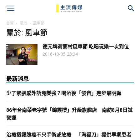
主
流
首頁
關於
風車節
關於: 風車節
傳
德元埤荷蘭村風車節 吃喝玩樂一次到位
媒
2016-10-05 23:34
最新消息
少了緊張感外語竟變強？喝酒後「發音」進步最明顯
86年台南菜老字號「錦霞樓」升級旗艦店 南紡8月8日試
營運
治療攝護腺癌不只手術或放療 「海福刀」提供早期患者