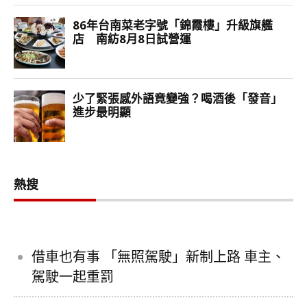
熱搜
借車也有事 「無照駕駛」新制上路 車主、
駕駛一起重罰